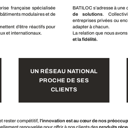
ise française spécialisée
BATILOC s’adresse à une cl
de bâtiments modulaires et de
de solutions
. Collecti
entreprises privées ou enc
ettent d’être réactifs pour
adapter à chacun.
ux et internationaux.
La relation que nous avons
et la fidélité.
UN RÉSEAU NATIONAL
PROCHE DE SES
CLIENTS
t rester compétitif,
l’innovation est au cœur de nos préoccu
uellement renouvelée pour offrir à nos clients des
produits récen