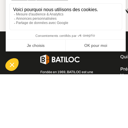
CO
Qui
Pré
Fondée en 1969, BATILOC est une
Une
entreprise française spécialisée dans la
vente, la fabrication et la location de
Une
bâtiments modulaires et de containers
Nos
maritimes.