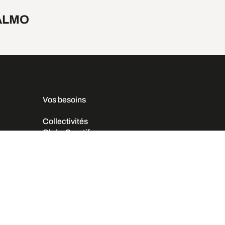
ALMO
Vos besoins
Collectivités
Clubs Sportifs
Entreprises Privées
Évènementiel
Industrie BTP