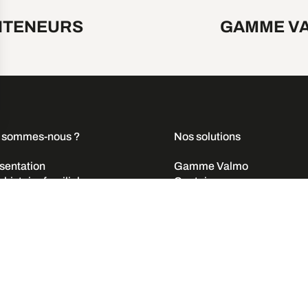
NTENEURS
GAMME V
 sommes-nous ?
Nos solutions
sentation
Gamme Valmo
 histoire familiale
Containers
 société humaine
Location
 engagements
Mentions légales
Contact